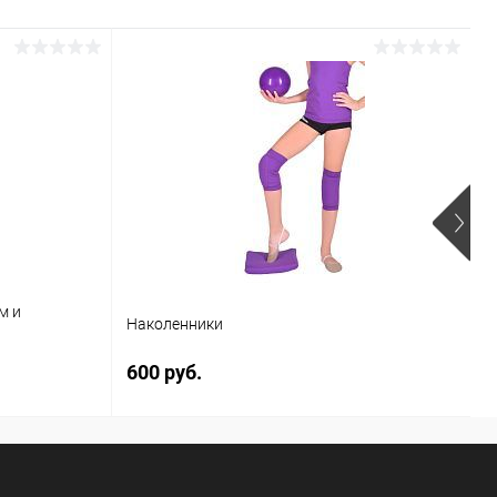
Р
м и
Ф
Наколенники
г
600 руб.
5