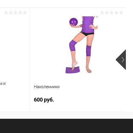
Р
м и
Ф
Наколенники
г
600 руб.
5