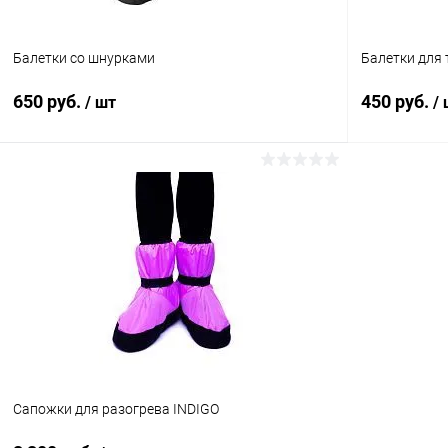
Балетки со шнурками
Балетки для
650 руб.
450 руб.
/ шт
/
В корзину
Купить в 1 клик
Сравнение
Купить в 1
В избранное
Под заказ
В избранн
Размер ноги:
Размер ноги:
44
44
Цвет:
Цвет:
Белый
Белый
Сапожки для разогрева INDIGO