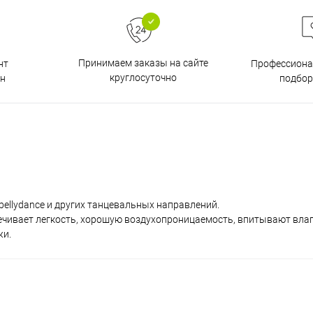
Принимаем заказы на сайте
нт
Профессиона
круглосуточно
н
подбор
ellydance и других танцевальных направлений.
ечивает легкость, хорошую воздухопроницаемость, впитывают влагу
жи.