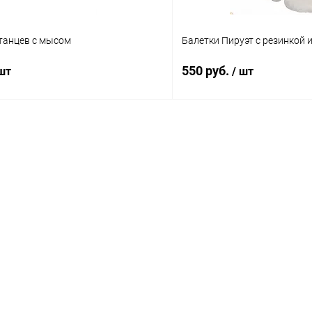
 танцев с мысом
Балетки Пируэт с резинкой 
550 руб.
 шт
/ шт
В корзину
В корз
 клик
Сравнение
Купить в 1 клик
ое
Под заказ
В избранное
Размер ноги:
31
Цвет:
Белый