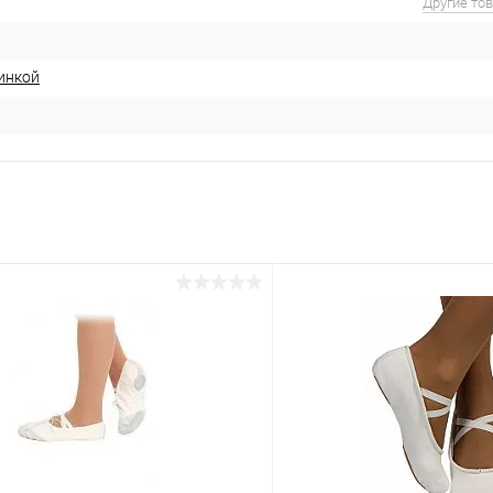
Другие то
зинкой