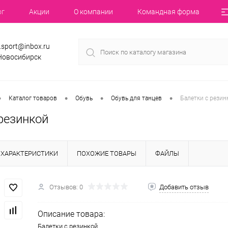
ог
Акции
О компании
Командная форма
.sport@inbox.ru
 Новосибирск
•
•
•
•
Каталог товаров
Обувь
Обувь для танцев
Балетки с резин
резинкой
ХАРАКТЕРИСТИКИ
ПОХОЖИЕ ТОВАРЫ
ФАЙЛЫ
Отзывов: 0
Добавить отзыв
Описание товара:
Балетки с резинкой