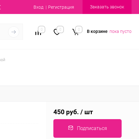
Заказать звонок
Вход
Регистрация
0
0
0
В корзине
пока пусто
кой
450 руб.
/ шт
Подписаться