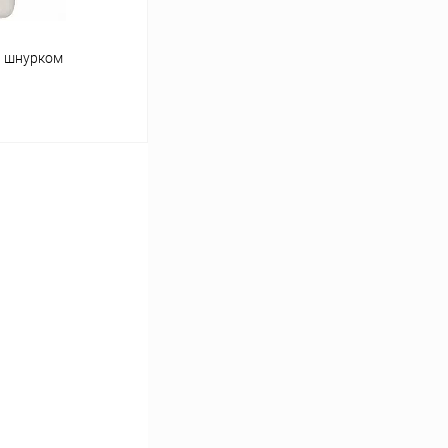
и шнурком
ину
Сравнение
В наличии