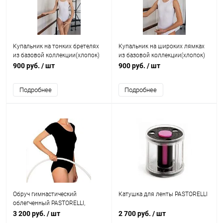
Купальник на тонких бретелях
Купальник на широких лямках
из базовой коллекции(хлопок)
из базовой коллекции(хлопок)
900 руб.
/ шт
900 руб.
/ шт
Подробнее
Подробнее
Обруч гимнастический
Катушка для ленты PASTORELLI
облегченный PASTORELLI,
модель SIDNEY
3 200 руб.
/ шт
2 700 руб.
/ шт