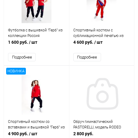
Футболка с вышивкой "Герб" из
Спортивный костюм с
коллекции Россия
сублимационной печатью из
коллекции Россия
1 600 руб.
/ шт
4 600 руб.
/ шт
Подробнее
Подробнее
НОВИНКА
Спортивный костюм со
Обруч гимнастический
вставками и вышивкой "Герб" из
PASTORELLI, модель RODEO
коллекции Россия
4 900 руб.
/ шт
2 800 руб.