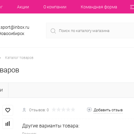
ог
Акции
О компании
Командная форма
.sport@inbox.ru
 Новосибирск
•
Каталог товаров
оваров
КИ
Отзывов: 0
Добавить отзыв
Другие варианты товара:
Размер: