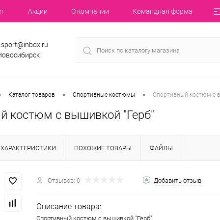
ог
Акции
О компании
Командная форма
.sport@inbox.ru
 Новосибирск
•
•
•
Каталог товаров
Спортивные костюмы
Спортивный костюм с в
й костюм с вышивкой "Герб"
ХАРАКТЕРИСТИКИ
ПОХОЖИЕ ТОВАРЫ
ФАЙЛЫ
Отзывов: 0
Добавить отзыв
Описание товара:
Спортивный костюм с вышивкой "Герб"