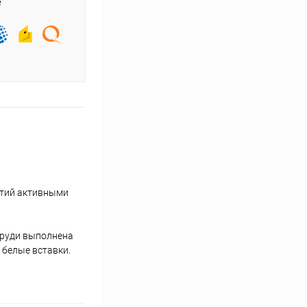
е
ятий активными
груди выполнена
 белые вставки.