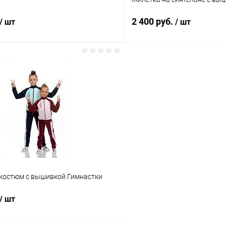
2 400 руб.
/ шт
/ шт
В корзину
В корз
 клик
Сравнение
Купить в 1 клик
ое
В наличии
В избранное
Размер:
42
Цвет:
Черный
костюм с вышивкой Гимнастки
/ шт