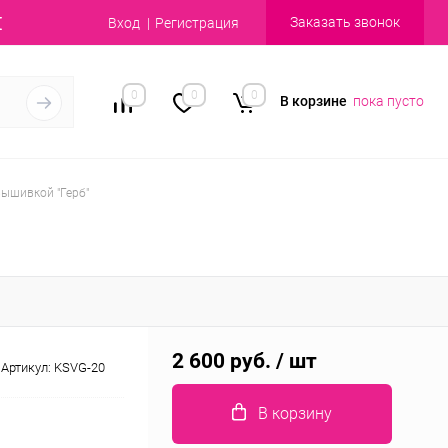
Заказать звонок
Вход
Регистрация
0
0
0
В корзине
пока пусто
ышивкой "Герб"
2 600 руб.
/ шт
Артикул:
KSVG-20
В корзину