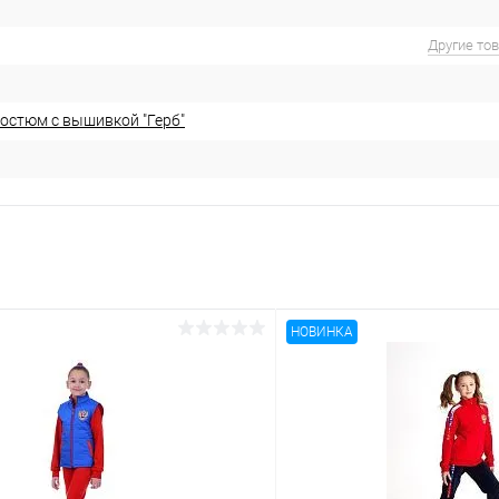
Другие то
остюм с вышивкой "Герб"
НОВИНКА