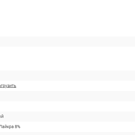
агрузить
ый
 Лайкра 8%