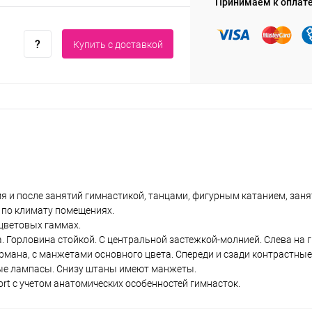
Принимаем к оплат
Купить c доставкой
мя и после занятий гимнастикой, танцами, фигурным катанием, зан
 по климату помещениях.
 цветовых гаммах.
. Горловина стойкой. С центральной застежкой-молнией. Слева на 
мана, с манжетами основного цвета. Спереди и сзади контрастные
лые лампасы. Снизу штаны имеют манжеты.
t с учетом анатомических особенностей гимнасток.