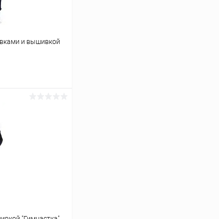
авками и вышивкой
ину
Сравнение
В наличии
ивкой "Гимнастка"