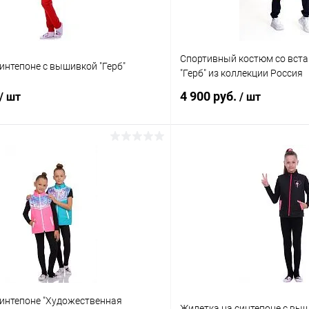
Спортивный костюм со вст
интепоне с вышивкой "Герб"
"Герб" из коллекции Россия
4 900 руб.
/ шт
/ шт
В корзину
В корз
 клик
Сравнение
Купить в 1 клик
ое
В наличии
В избранное
Размер:
42
Цвет:
синтепоне "Художественная
Красный
Жилетка на синтепоне с выш