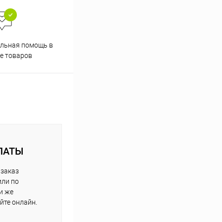
Скидки постоянным
льная помощь в
покупателям
е товаров
ЛАТЫ
 заказ
или по
и же
йте онлайн.