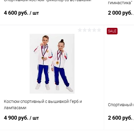
гимнастика"
4 600 руб.
2 000 руб.
/ шт
SALE
В корзину
Купить в 1 клик
Сравнение
Купить в 1
В избранное
В наличии
В избранн
Размер:
Размер:
42
42
Цвет:
Цвет:
Костюм спортивный с вышивкой Герб и
Триколор
Голубой
Спортивный 
лампасами
4 900 руб.
2 600 руб.
/ шт