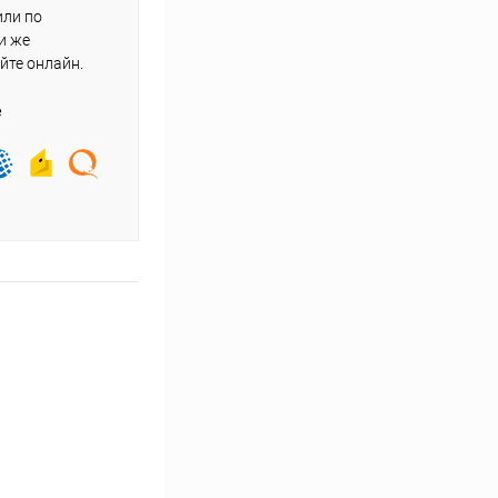
или по
и же
йте онлайн.
е