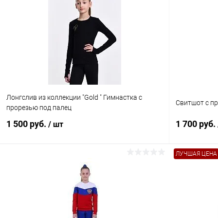
Лонгслив из коллекции "Gold " Гимнастка с
Свитшот с пр
прорезью под палец
1 500 руб.
1 700 руб.
/ шт
ЛУЧШАЯ ЦЕНА
В корзину
Купить в 1 клик
Сравнение
Купить в 1
В избранное
В наличии
В избранн