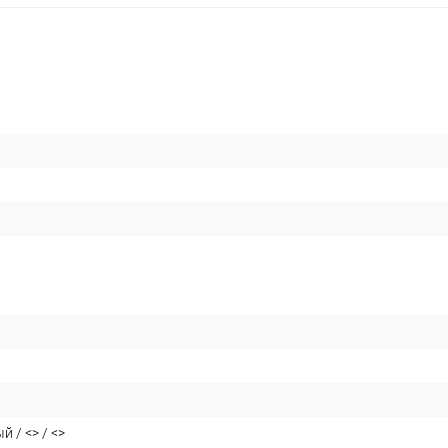
й / <> / <>