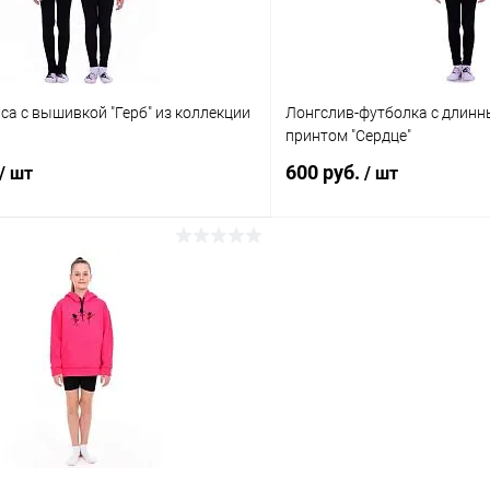
Размер:
42
Цвет:
са с вышивкой "Герб" из коллекции
Лонгслив-футболка с длинн
Черный
принтом "Сердце"
600 руб.
/ шт
/ шт
В корзину
В корз
 клик
Сравнение
Купить в 1 клик
ое
В наличии
В избранное
Размер:
42
Цвет: