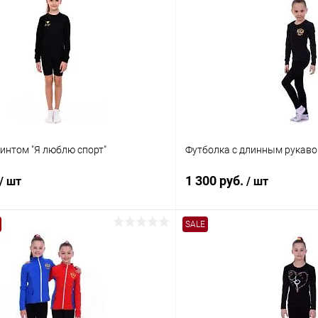
интом "Я люблю спорт"
Футболка с длинным рукаво
1 300 руб.
/ шт
/ шт
SALE
В корзину
В корз
 клик
Сравнение
Купить в 1 клик
ое
Под заказ
В избранное