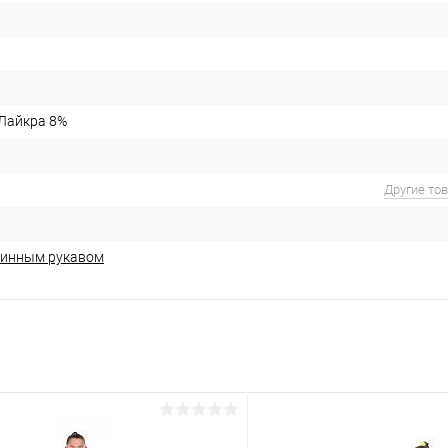
 Лайкра 8%
Другие то
линным рукавом