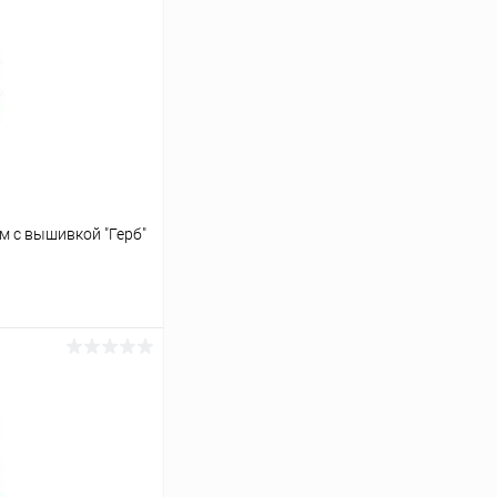
м с вышивкой "Герб"
ину
Сравнение
В наличии