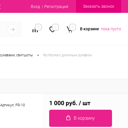
Заказать звонок
Вход
Регистрация
0
0
0
В корзине
пока пусто
•
рукавами, свитшоты
Футболка с длинным рукавом
1 000 руб.
/ шт
Артикул:
FR-10
В корзину