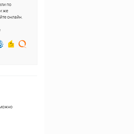
или по
и же
йте онлайн.
е
 можно