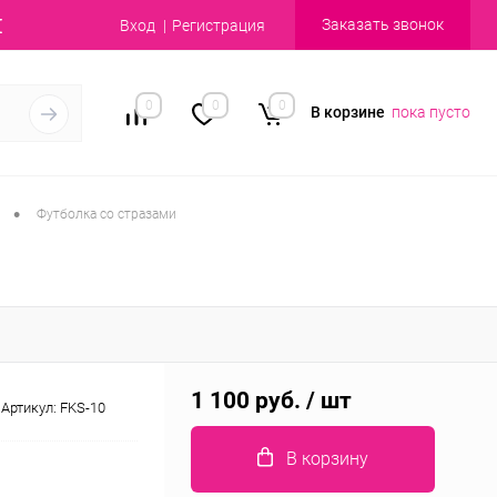
Заказать звонок
Вход
Регистрация
0
0
0
В корзине
пока пусто
•
Футболка со стразами
1 100 руб.
/ шт
Артикул:
FKS-10
В корзину