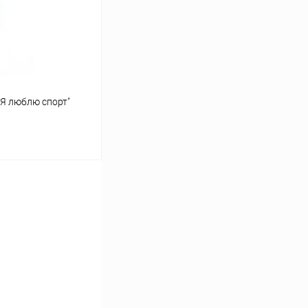
Недоступно
"Я люблю спорт"
ину
Сравнение
В наличии