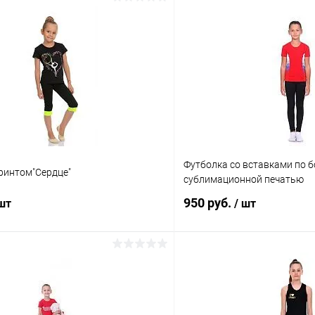
Футболка со вставками по б
ринтом"Сердце"
сублимационной печатью
950 руб.
 шт
/ шт
В корзину
Подпис
 клик
Сравнение
Купить в 1 клик