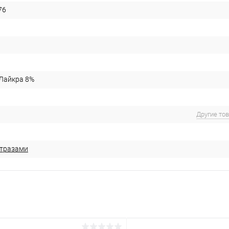
76
 Лайкра 8%
Другие то
стразами