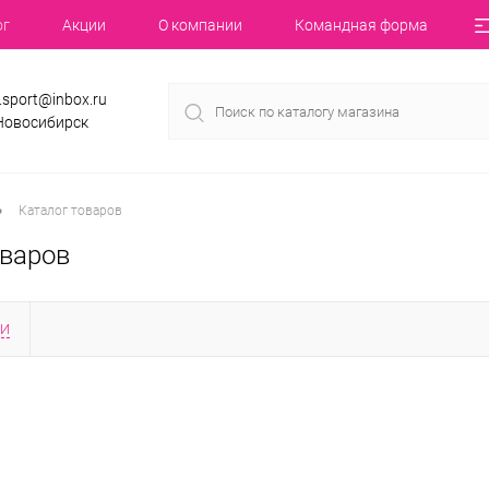
ог
Акции
О компании
Командная форма
.sport@inbox.ru
 Новосибирск
•
Каталог товаров
оваров
КИ