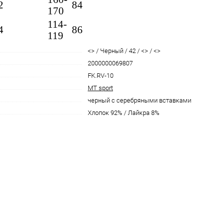
2
84
170
114-
4
86
119
<> / Черный / 42 / <> / <>
2000000069807
FK.RV-10
MT sport
черный с серебряными вставками
Хлопок 92% / Лайкра 8%