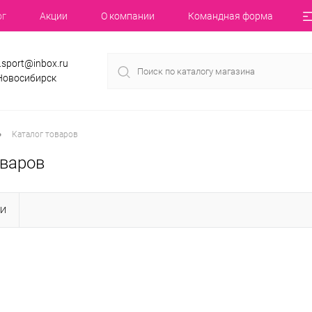
ог
Акции
О компании
Командная форма
.sport@inbox.ru
 Новосибирск
•
Каталог товаров
оваров
КИ