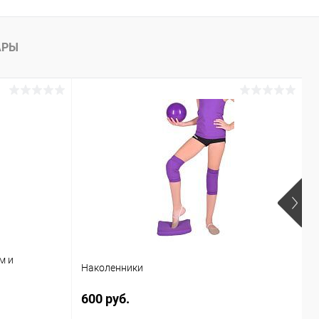
АРЫ
м и
Наколенники
Л
600 руб.
1