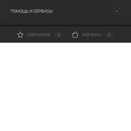
ПОМОЩЬ И СЕРВИСЫ
ИЗБРАННОЕ
0
КОРЗИНА
0
Copyright 2005-2019 © dresscode.ru - модный интернет-
магазин одежды, обуви и аксессуаров. Все права
защищены.
г. Новосибирск. Красный проспект д.165
Посмотреть на карте
+7(913) 953 73 02
Email:
mt.sport@inbox.ru
Понедельник – Пятница с 10:00 до 18:30 Суббота-