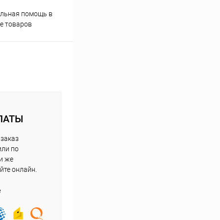
Скидки постоянным
льная помощь в
покупателям
е товаров
ЛАТЫ
 заказ
или по
и же
йте онлайн.
е