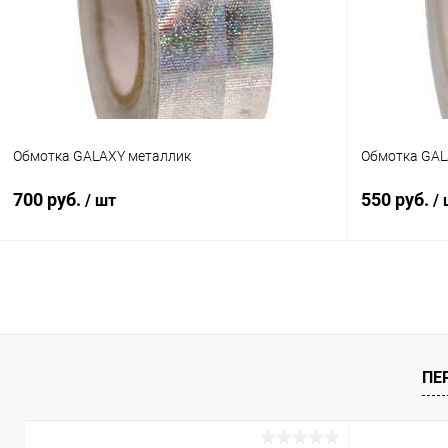
В избранное
Под заказ
В избранн
Цвет:
Цвет:
Зеленый
Небесно-гол
Обмотка GALAXY металлик
Обмотка GAL
700 руб.
550 руб.
/ шт
/
В корзину
Купить в 1 клик
Сравнение
Купить в 1
В избранное
В наличии
В избранн
ПЕ
Цвет:
Цвет:
Серебро
Серебро