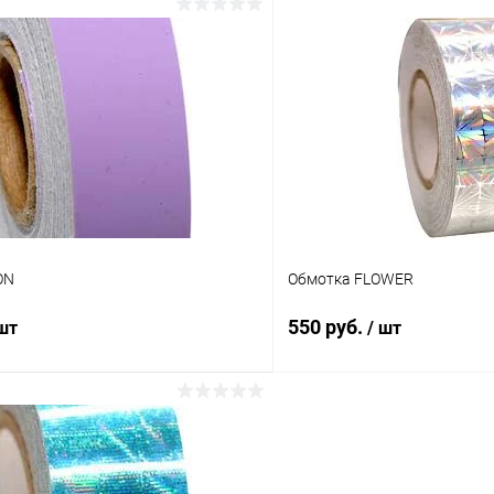
В корзину
В корз
 клик
Сравнение
Купить в 1 клик
ое
Под заказ
В избранное
Цвет:
убой
Серебро
ON
Обмотка FLOWER
550 руб.
 шт
/ шт
Подписаться
В корз
 клик
Сравнение
Купить в 1 клик