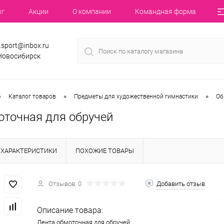
ог
Акции
О компании
Командная форма
.sport@inbox.ru
 Новосибирск
•
•
•
Каталог товаров
Предметы для художественной гимнастики
Об
оточная для обручей
ХАРАКТЕРИСТИКИ
ПОХОЖИЕ ТОВАРЫ
Отзывов: 0
Добавить отзыв
Описание товара:
Лента обмоточная для обручей