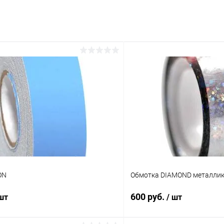
ON
Обмотка DIAMOND металли
600 руб.
 шт
/ шт