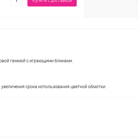
Купить c доставкой
овой гаммой с играющими бликами.
 увеличения срока использования цветной обмотки.