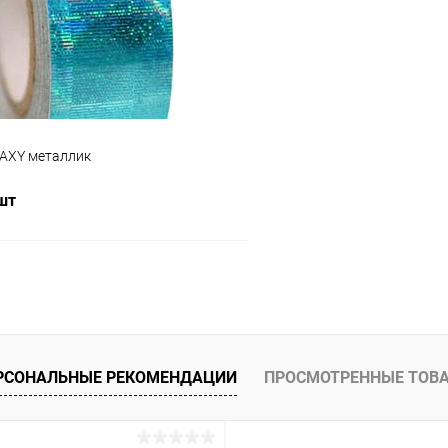
ое
Недоступно
В избранное
Цвет:
убой
Серебро
AXY металлик
 шт
Подписаться
 клик
Сравнение
ое
Недоступно
РСОНАЛЬНЫЕ РЕКОМЕНДАЦИИ
ПРОСМОТРЕННЫЕ ТОВ