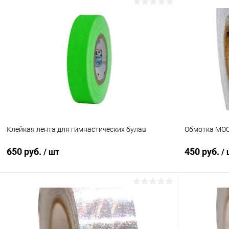
В корзину
Купить в 1 клик
Сравнение
Купить в 1
В избранное
Под заказ
В избранн
Цвет:
Цвет:
Серебро
Небесно-гол
Клейкая лента для гимнастических булав
Обмотка MO
650 руб.
450 руб.
/ шт
/
В корзину
Купить в 1 клик
Сравнение
Купить в 1