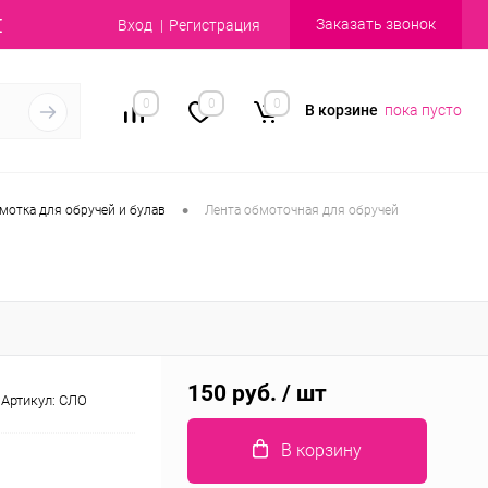
Заказать звонок
Вход
Регистрация
0
0
0
В корзине
пока пусто
•
мотка для обручей и булав
Лента обмоточная для обручей
150 руб.
/ шт
Артикул:
СЛО
В корзину