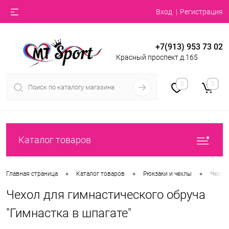
Вход
Регистрация
+7(913) 953 73 02
Красный проспект д.165
0
0
Каталог товаров
•
•
•
Главная страница
Каталог товаров
Рюкзаки и чехлы
Чехлы
Чехол для гимнастического обруча
"Гимнастка в шпагате"