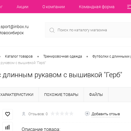
ог
Акции
О компании
Командная форма
.sport@inbox.ru
 Новосибирск
•
•
•
Каталог товаров
Тренировочная одежда
Футболки с длинными 
рукавом с вышивкой "Герб"
с длинным рукавом с вышивкой "Герб"
ХАРАКТЕРИСТИКИ
ПОХОЖИЕ ТОВАРЫ
ФАЙЛЫ
Отзывов: 0
Добавить отзыв
Описание товара: