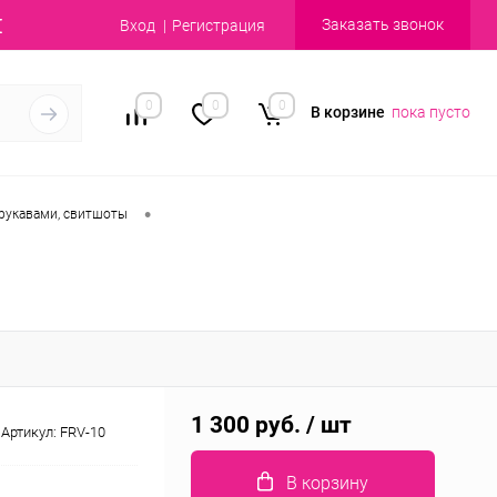
Заказать звонок
Вход
Регистрация
0
0
0
В корзине
пока пусто
•
рукавами, свитшоты
1 300 руб.
/ шт
Артикул:
FRV-10
В корзину