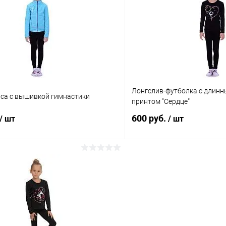
 клик
Сравнение
Купить в 1 клик
ое
В наличии
В избранное
Размер:
42
Цвет:
Лонгслив-футболка с длинн
Черный
иса с вышивкой гимнастики
принтом "Сердце"
600 руб.
/ шт
/ шт
В корзину
В корз
 клик
Сравнение
Купить в 1 клик
ое
В наличии
В избранное
Размер: