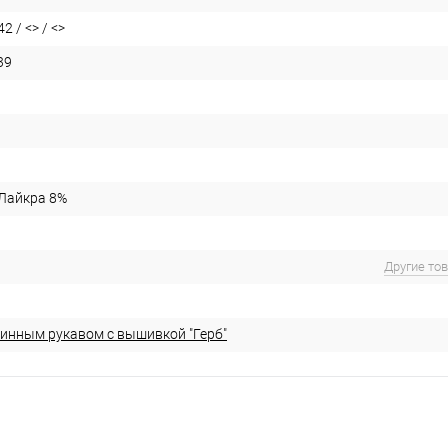
2 / <> / <>
39
 Лайкра 8%
Другие то
линным рукавом с вышивкой "Герб"