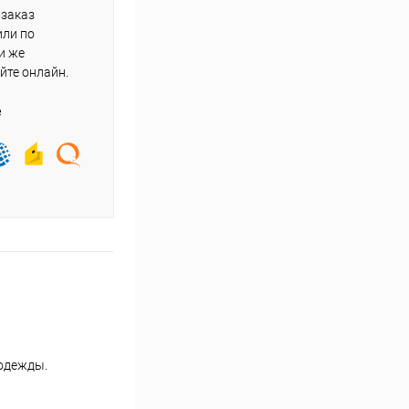
 заказ
или по
и же
йте онлайн.
е
й одежды.