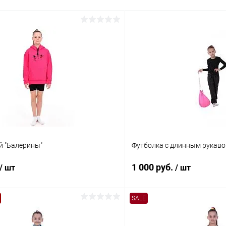
й "Балерины"
Футболка с длинным рукав
1 000 руб.
/ шт
/ шт
SALE
В корзину
В корз