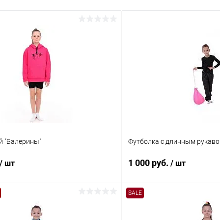
й "Балерины"
Футболка с длинным рукав
1 000 руб.
/ шт
/ шт
SALE
В корзину
В корз