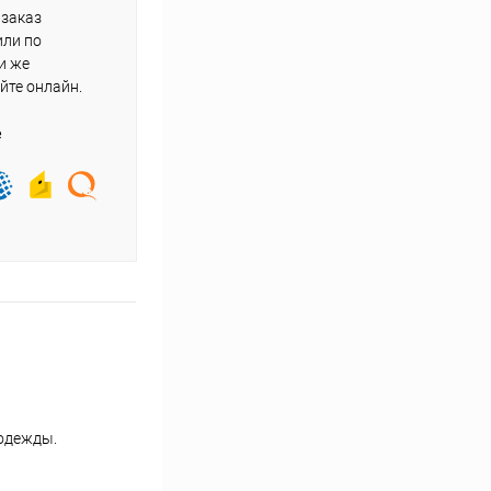
 заказ
или по
и же
йте онлайн.
е
й одежды.