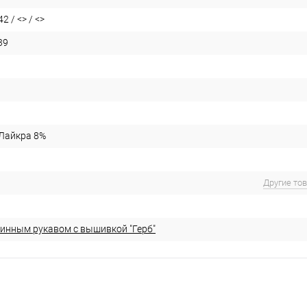
2 / <> / <>
39
 Лайкра 8%
Другие то
линным рукавом с вышивкой "Герб"