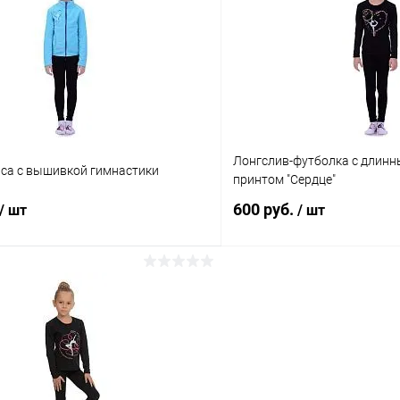
 клик
Сравнение
Купить в 1 клик
ое
В наличии
В избранное
Размер:
42
Цвет:
Лонгслив-футболка с длинн
Черный
иса с вышивкой гимнастики
принтом "Сердце"
600 руб.
/ шт
/ шт
В корзину
В корз
 клик
Сравнение
Купить в 1 клик
ое
В наличии
В избранное
Размер: