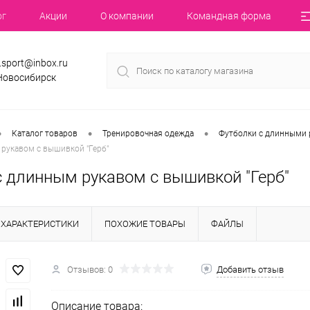
ог
Акции
О компании
Командная форма
.sport@inbox.ru
 Новосибирск
•
•
•
Каталог товаров
Тренировочная одежда
Футболки с длинными 
рукавом с вышивкой "Герб"
с длинным рукавом с вышивкой "Герб"
ХАРАКТЕРИСТИКИ
ПОХОЖИЕ ТОВАРЫ
ФАЙЛЫ
Отзывов: 0
Добавить отзыв
Описание товара: