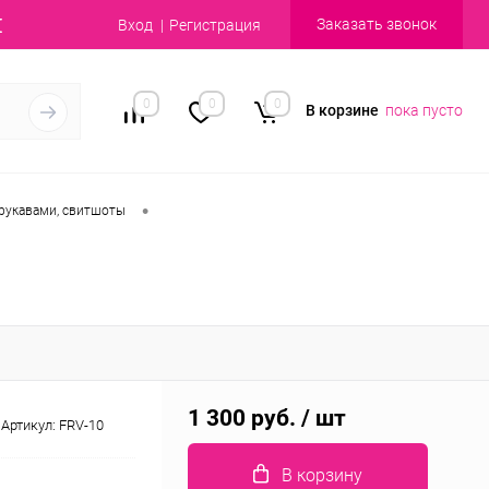
Заказать звонок
Вход
Регистрация
0
0
0
В корзине
пока пусто
•
рукавами, свитшоты
1 300 руб.
/ шт
Артикул:
FRV-10
В корзину