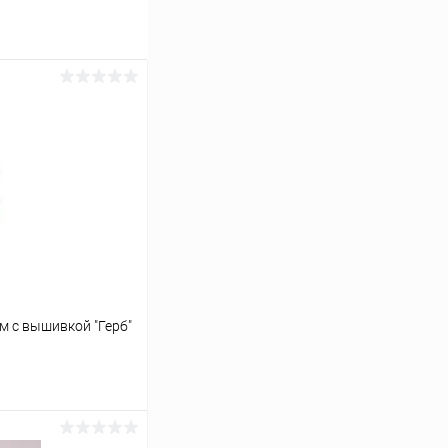
м с вышивкой "Герб"