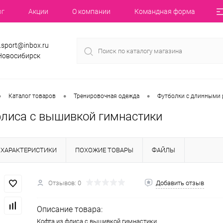
ог
Акции
О компании
Командная форма
.sport@inbox.ru
 Новосибирск
•
•
•
Каталог товаров
Тренировочная одежда
Футболки с длинными 
флиса с вышивкой гимнастики
ХАРАКТЕРИСТИКИ
ПОХОЖИЕ ТОВАРЫ
ФАЙЛЫ
Отзывов: 0
Добавить отзыв
Описание товара:
Кофта из флиса с вышивкой гимнастики