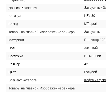
Загрузить
/
З
Доп. изображения
KFV-30
Артикул
MT sport
Бренд
Загрузить
Товары на главной. Изображение баннера
Полиэстр 10
Материал
Женский
Пол
На молнии
Застежка
42
Размер
Голубой
Цвет
Кофта из фли
Элемент каталога
Товары на главной. Изображение баннера