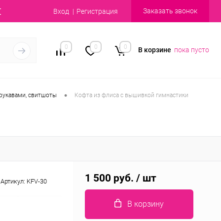
Заказать звонок
Вход
Регистрация
0
0
0
В корзине
пока пусто
•
рукавами, свитшоты
Кофта из флиса с вышивкой гимнастики
1 500 руб.
/ шт
Артикул:
KFV-30
В корзину