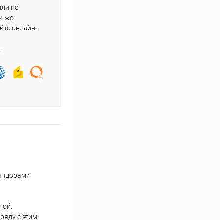
или по
и же
йте онлайн.
е
танцорами
той.
ряду с этим,