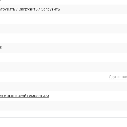
агрузить
/
Загрузить
/
Загрузить
0%
Другие то
са с вышивкой гимнастики