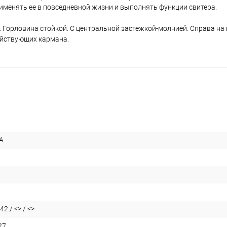
именять ее в повседневной жизни и выполнять функции свитера.
 Горловина стойкой. С центральной застежкой-молнией. Справа на
действующих кармана.
А
42 / <> / <>
27