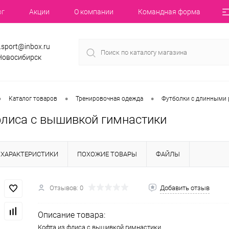
ог
Акции
О компании
Командная форма
.sport@inbox.ru
 Новосибирск
•
•
•
Каталог товаров
Тренировочная одежда
Футболки с длинными 
флиса с вышивкой гимнастики
ХАРАКТЕРИСТИКИ
ПОХОЖИЕ ТОВАРЫ
ФАЙЛЫ
Отзывов: 0
Добавить отзыв
Описание товара:
Кофта из флиса с вышивкой гимнастики