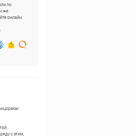
или по
и же
йте онлайн.
е
танцорами
той.
ряду с этим,