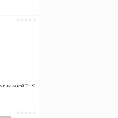
м с вышивкой "Герб"