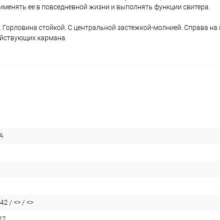
именять ее в повседневной жизни и выполнять функции свитера.
 Горловина стойкой. С центральной застежкой-молнией. Справа на
действующих кармана.
А
42 / <> / <>
27