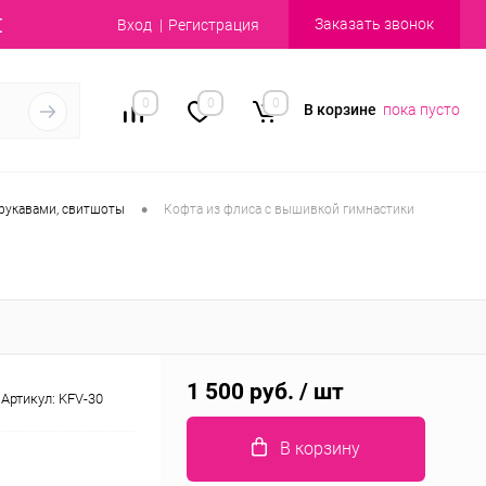
Заказать звонок
Вход
Регистрация
0
0
0
В корзине
пока пусто
•
рукавами, свитшоты
Кофта из флиса с вышивкой гимнастики
1 500 руб.
/ шт
Артикул:
KFV-30
В корзину