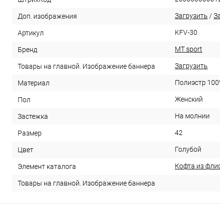
Загрузить
/
З
Доп. изображения
KFV-30
Артикул
MT sport
Бренд
Загрузить
Товары на главной. Изображение баннера
Полиэстр 10
Материал
Женский
Пол
На молнии
Застежка
42
Размер
Голубой
Цвет
Кофта из фли
Элемент каталога
Товары на главной. Изображение баннера