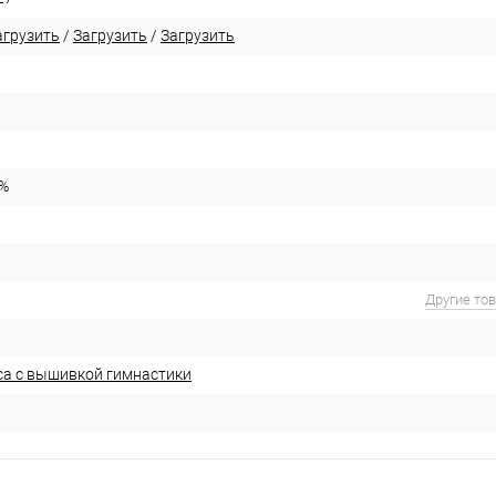
агрузить
/
Загрузить
/
Загрузить
0%
Другие то
са с вышивкой гимнастики