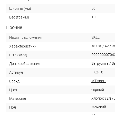
50
Ширина (мм)
150
Вес (грамм)
Прочие
SALE
Наши предложения
<> / <> / 42 / 
Характеристики
20000000704
ШтрихКод
Загрузить
/
З
Доп. изображения
FKO-10
Артикул
MT sport
Бренд
черный
Цвет
Хлопок 92% /
Материал
Женский
Пол