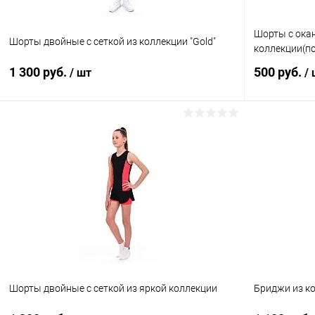
Шорты с ока
Шорты двойные с сеткой из коллекции "Gold"
коллекции(п
1 300 руб.
500 руб.
/ шт
/
В корзину
Купить в 1 клик
Сравнение
Купить в 1
В избранное
В наличии
В избранн
Размер:
Размер:
42
42
Цвет:
Цвет:
Черный
Коралловый
Шорты двойные с сеткой из яркой коллекции
Бриджи из ко