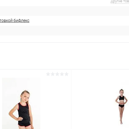
Другие то
товкой бифлекс