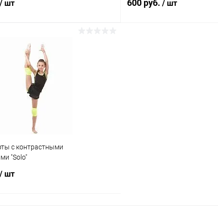
600 руб.
/ шт
/ шт
В корзину
В корз
 клик
Сравнение
Купить в 1 клик
ое
В наличии
В избранное
Размер:
28
Цвет:
ты с контрастными
Белый
и "Solo"
/ шт
В корзину