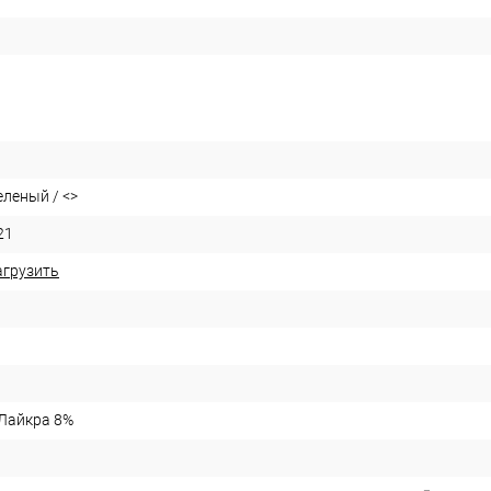
Зеленый / <>
21
агрузить
 Лайкра 8%