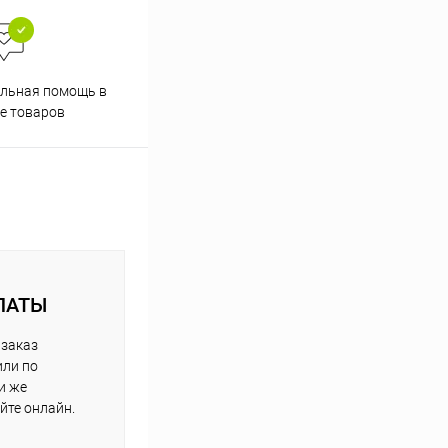
Скидки постоянным
льная помощь в
покупателям
е товаров
ЛАТЫ
 заказ
или по
и же
йте онлайн.