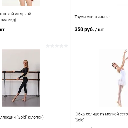
нтовкой из яркой
Трусы спортивные
олиамид)
350 руб.
 шт
/ шт
В корзину
В корз
 клик
Сравнение
Купить в 1 клик
ое
В наличии
В избранное
Размер:
42
Цвет:
Юбка-солнце из мелкой сето
Черный
ллекции "Gold" (хлопок)
"Solo"