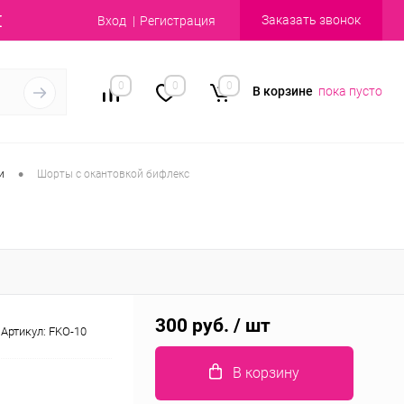
Заказать звонок
Вход
Регистрация
0
0
0
В корзине
пока пусто
•
и
Шорты с окантовкой бифлекс
300 руб.
/ шт
Артикул:
FKO-10
В корзину