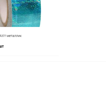
ое
Под заказ
В избранное
Цвет:
Зеленый
AXY металлик
 шт
Подписаться
 клик
Сравнение
ое
Недоступно