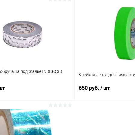
В корзину
В корз
 клик
Сравнение
Купить в 1 клик
ое
В наличии
В избранное
Цвет:
Серебро
обруча на подкладке INDIGO 3D
Клейкая лента для гимнасти
650 руб.
 шт
/ шт
В корзину
В корз
 клик
Сравнение
Купить в 1 клик