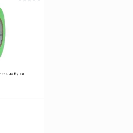
ину
Сравнение
Под заказ
ческих булав
ину
Сравнение