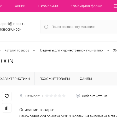
ог
Акции
О компании
Командная форма
.sport@inbox.ru
 Новосибирск
•
•
•
Каталог товаров
Предметы для художественной гимнастики
Об
MOON
ХАРАКТЕРИСТИКИ
ПОХОЖИЕ ТОВАРЫ
ФАЙЛЫ
Отзывов: 0
Добавить отзыв
Описание товара:
Самоклеящеюся обмотка MOON. Коллекция выполнена в глян