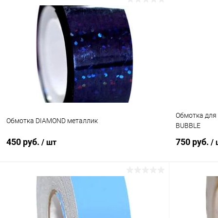
В корзину
Купить в 1 клик
Сравнение
Купить в 1
В избранное
В наличии
В избранн
Цвет:
Цвет:
Серебро
Серебро
Обмотка для 
Обмотка DIAMOND металлик
BUBBLE
450 руб.
750 руб.
/ шт
/
Подписаться
Купить в 1 клик
Сравнение
Купить в 1