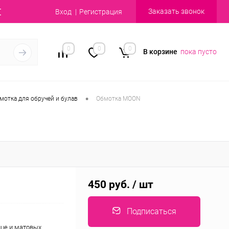
Заказать звонок
Вход
Регистрация
0
0
0
В корзине
пока пусто
•
мотка для обручей и булав
Обмотка MOON
450 руб.
/ шт
Подписаться
це и матовых