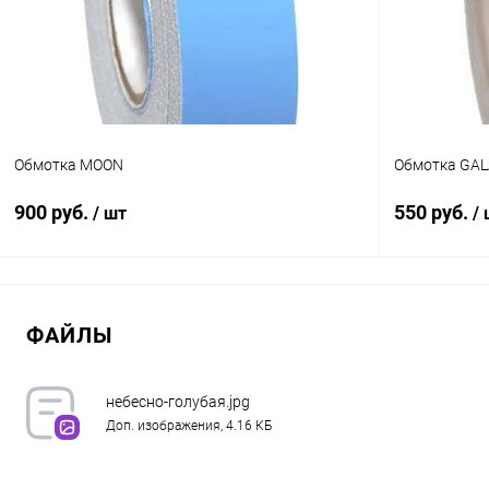
В избранное
Недоступно
В избранн
Цвет:
Цвет:
Серебро
Серебро
Обмотка MOON
Обмотка GAL
900 руб.
550 руб.
/ шт
/
В корзину
ФАЙЛЫ
Купить в 1 клик
Сравнение
Купить в 1
В избранное
Под заказ
В избранн
небесно-голубая.jpg
Доп. изображения, 4.16 КБ
Цвет:
Цвет:
Небесно-голубой
Серебро