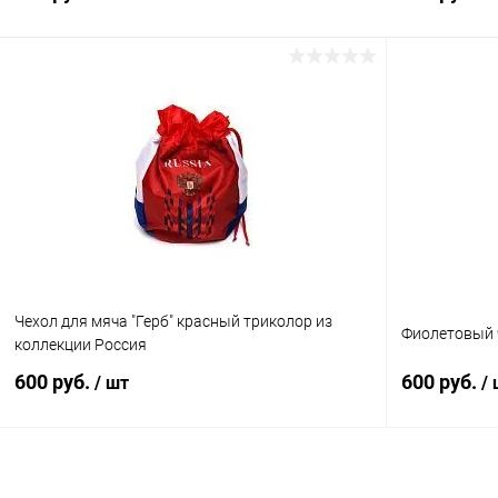
В корзину
Купить в 1 клик
Сравнение
Купить в 1
В избранное
В наличии
В избранн
Цвет:
Цвет:
Розовый
Темно-синий
Чехол для мяча "Герб" красный триколор из
Фиолетовый ч
коллекции Россия
600 руб.
600 руб.
/ шт
/
В корзину