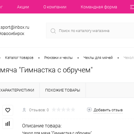
ог
Акции
О компании
Командная форма
.sport@inbox.ru
 Новосибирск
•
•
•
•
Каталог товаров
Рюкзаки и чехлы
Чехлы для мячей
Чехол
мяча "Гимнастка с обручем"
ХАРАКТЕРИСТИКИ
ПОХОЖИЕ ТОВАРЫ
Отзывов: 0
Добавить отзыв
Описание товара:
Чехол для мяча "Гимнастка с обручем"