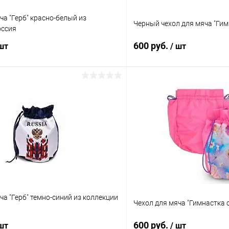
ча "Герб" красно-белый из
Черный чехол для мяча "Гим
оссия
600 руб.
 шт
/ шт
В корзину
В корз
 клик
Сравнение
Купить в 1 клик
ое
В наличии
В избранное
Цвет:
Черный
ча "Герб" темно-синий из коллекции
Чехол для мяча "Гимнастка 
600 руб.
 шт
/ шт