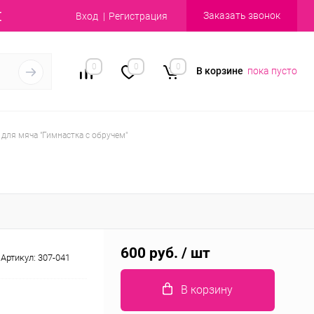
Заказать звонок
Вход
Регистрация
0
0
0
В корзине
пока пусто
 для мяча "Гимнастка с обручем"
600 руб.
/ шт
Артикул:
307-041
В корзину