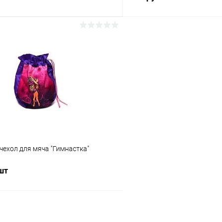
В корзину
В корз
 клик
Сравнение
Купить в 1 клик
ое
В наличии
В избранное
Цвет:
Розовый
ехол для мяча "Гимнастка"
 шт
В корзину