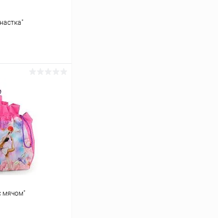
настка"
ину
Сравнение
В наличии
с мячом"