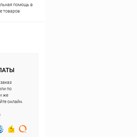
Скидки постоянным
льная помощь в
покупателям
е товаров
ЛАТЫ
 заказ
или по
и же
йте онлайн.
е