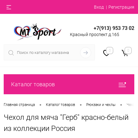
Вход
Регистрация
+7(913) 953 73 02
Красный проспект д.165
0
0
Каталог товаров
•
•
•
Главная страница
Каталог товаров
Рюкзаки и чехлы
Чехлы
Чехол для мяча "Герб" красно-белый
из коллекции Россия