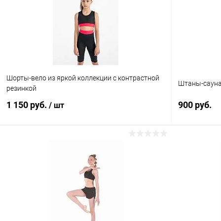
Шорты-вело из яркой коллекции с контрастной
Штаны-саун
резинкой
1 150 руб.
900 руб.
/ шт
В корзину
Купить в 1
Купить в 1 клик
Сравнение
В избранн
В избранное
В наличии
Размер:
Размер: