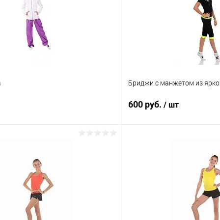
а
Бриджи с манжетом из ярко
600 руб.
/ шт
В корзину
В корз
 клик
Сравнение
Купить в 1 клик
ое
Под заказ
В избранное
Размер: