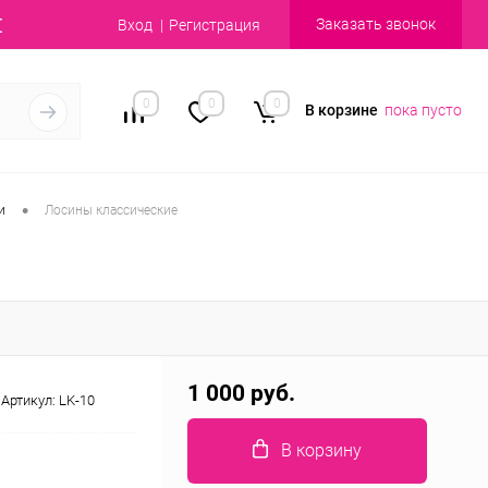
Заказать звонок
Вход
Регистрация
0
0
0
В корзине
пока пусто
•
и
Лосины классические
1 000 руб.
Артикул:
LK-10
В корзину