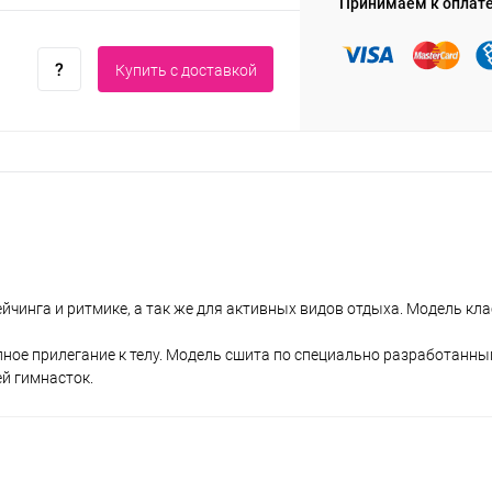
Принимаем к оплат
Купить c доставкой
ейчинга и ритмике, а так же для активных видов отдыха. Модель кл
лное прилегание к телу. Модель сшита по специально разработанн
й гимнасток.