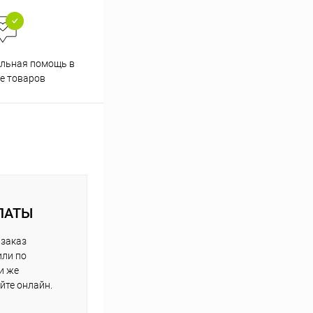
Скидки постоянным
льная помощь в
покупателям
е товаров
ЛАТЫ
 заказ
или по
и же
йте онлайн.