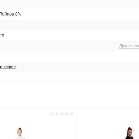
 Лайкра 8%
um
Другие то
ические