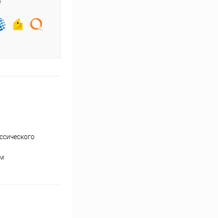
е
ассического
ым