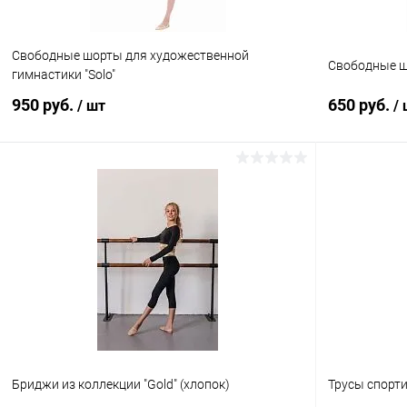
42
42
Цвет:
Цвет:
Свободные шорты для художественной
Красный
Коралловый
Свободные шо
гимнастики "Solo"
950 руб.
650 руб.
/ шт
/
В корзину
Купить в 1 клик
Сравнение
Купить в 1
В избранное
В наличии
В избранн
Размер:
Размер:
42
42
Цвет:
Цвет:
Черный
Черный
Бриджи из коллекции "Gold" (хлопок)
Трусы спорт