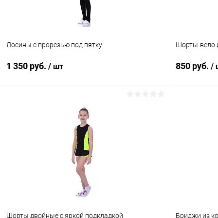
42
42
Цвет:
Цвет:
Белый
Черный
Лосины с прорезью под пятку
Шорты-вело 
1 350 руб.
850 руб.
/ шт
/
В корзину
Купить в 1 клик
Сравнение
Купить в 1
В избранное
В наличии
В избранн
Размер:
Размер:
42
42
Цвет:
Цвет:
Черный
Коралловый
Шорты двойные с яркой подкладкой
Бриджи из ко