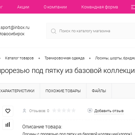
ог
Акции
О компании
Командная форма
.sport@inbox.ru
 Новосибирск
•
•
•
Каталог товаров
Тренировочная одежда
Лосины, шорты, бридж
прорезью под пятку из базовой коллекци
ХАРАКТЕРИСТИКИ
ПОХОЖИЕ ТОВАРЫ
ФАЙЛЫ
Отзывов: 0
Добавить отзыв
Описание товара:
Лосины с прорезью под пятку из базовой коллекции(хлопок)