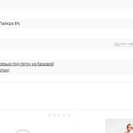
 Лайкра 8%
Другие то
резью под пятку из базовой
опок)