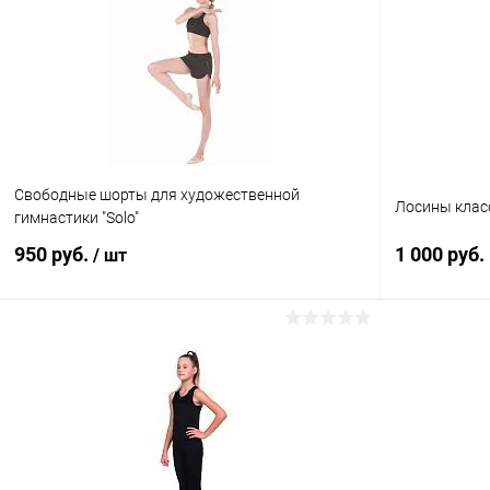
Свободные шорты для художественной
Лосины клас
гимнастики "Solo"
950 руб.
1 000 руб.
/ шт
В корзину
Купить в 1
Купить в 1 клик
Сравнение
В избранн
В избранное
В наличии
Размер:
Размер: