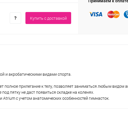
Принимаем к оплат
Купить c доставкой
кой и акробатическими видами спорта.
ает полное прилегание к телу, позволяет заниматься любым видом а
 под пятку не даст появиться складке на коленях.
Atrium с учетом анатомических особенностей гимнасток.