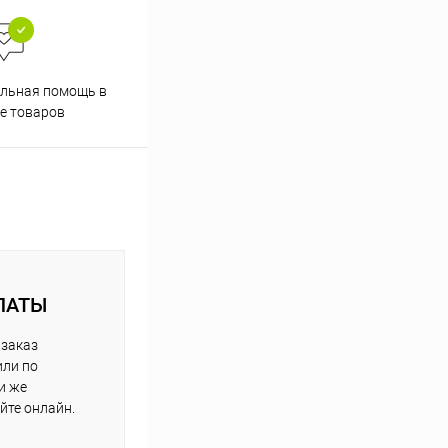
Скидки постоянным
льная помощь в
покупателям
е товаров
ЛАТЫ
 заказ
или по
и же
йте онлайн.