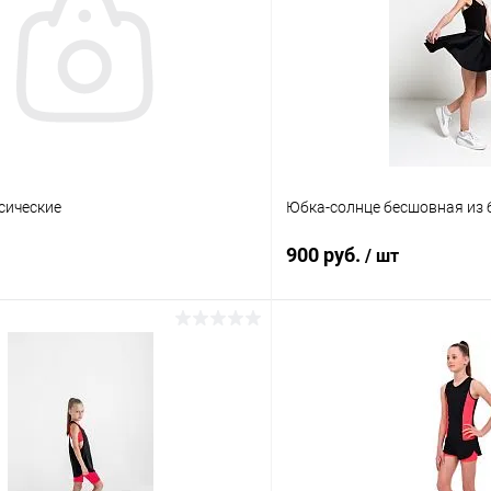
сические
Юбка-солнце бесшовная из 
900 руб.
/ шт
В корзину
В корз
 клик
Сравнение
Купить в 1 клик
ое
Под заказ
В избранное
Размер: