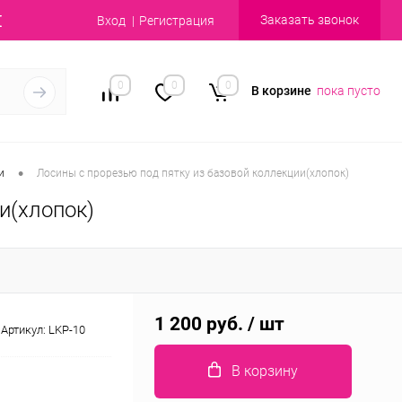
Заказать звонок
Вход
Регистрация
0
0
0
В корзине
пока пусто
•
и
Лосины с прорезью под пятку из базовой коллекции(хлопок)
и(хлопок)
1 200 руб.
/ шт
Артикул:
LKP-10
В корзину