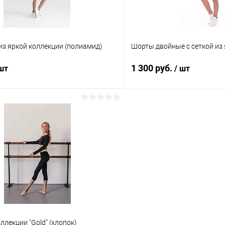
42
Цвет:
Черный
из яркой коллекции (полиамид)
Шорты двойные с сеткой из
1 300 руб.
 шт
/ шт
В корзину
В корз
 клик
Сравнение
Купить в 1 клик
ое
В наличии
В избранное
Размер:
42
Цвет:
Коралловый
ллекции "Gold" (хлопок)