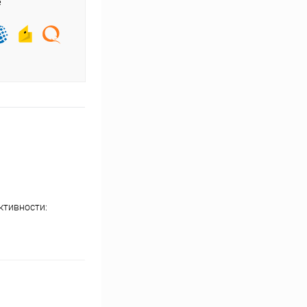
е
ктивности: