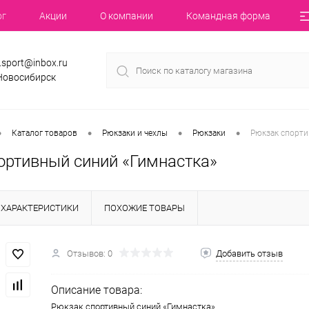
ог
Акции
О компании
Командная форма
.sport@inbox.ru
 Новосибирск
•
•
•
•
Каталог товаров
Рюкзаки и чехлы
Рюкзаки
Рюкзак спорти
ортивный синий «Гимнастка»
ХАРАКТЕРИСТИКИ
ПОХОЖИЕ ТОВАРЫ
Отзывов: 0
Добавить отзыв
Описание товара:
Рюкзак спортивный синий «Гимнастка»