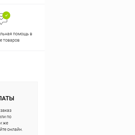
Скидки постоянным
льная помощь в
покупателям
е товаров
ЛАТЫ
 заказ
или по
и же
йте онлайн.