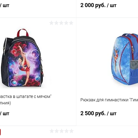
2 000 руб.
/ шт
/ шт
В корзину
В корз
 клик
Сравнение
Купить в 1 клик
ое
Под заказ
В избранное
Цвет:
Фиолетовый
астка в шпагате с мячом"
Рюкзак для гимнастики "Гим
лния)
2 500 руб.
/ шт
/ шт