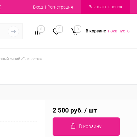
Заказать звонок
Вход
Регистрация
0
0
0
В корзине
пока пусто
вный синий «Гимнастка»
2 500 руб.
/ шт
В корзину