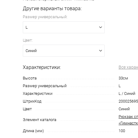
Другие варианты товара:
Размер универсальный:
L
Цвет:
Синий
Характеристики:
Все хара
Высота
33см
Размер универсальный
L
Характеристики
L / Синий
ШтрихКод
200025695
Цвет
Синий
Рюкзак сп
Элемент каталога
«Гимнастк
Длина (мм)
100