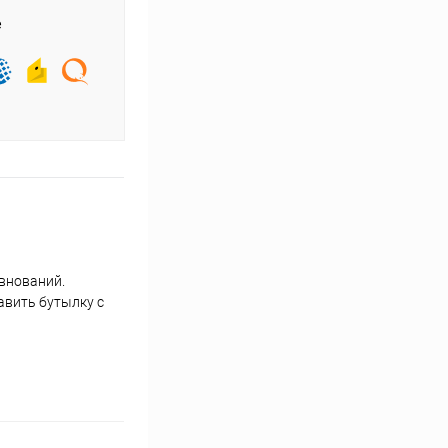
е
евнований.
авить бутылку с