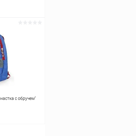
ину
Сравнение
Под заказ
настка с обручем"