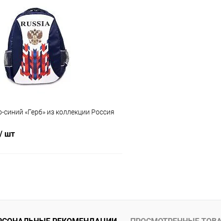
В корзину
В корз
 клик
Сравнение
Купить в 1 клик
ое
Под заказ
В избранное
Размер универсальный:
XL
Цвет:
Голубой
-синий «Герб» из коллекции Россия
/ шт
В корзину
 клик
Сравнение
ое
В наличии